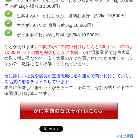
生本ずわい「かにしゃぶ」むき身満足セット（約4kg 10,500
円 ※約1kgの場合は3,800円）
生本ずわい「かにしゃぶ」脚肉むき身（約2kg 10,500円）
生本ずわいがに 肩脚（約5kg 10,500円）
ボイル本ずわいがに肩脚（約5kg 10,500円）
などがあります。
年間のかにの買い付けはなんと400トン。昨年は
70,000セットの蟹を完売したかに本
舗。かに通販業界では最大級
の取り扱い量なので、安く大量のかにを買い付けできます。そして
その分、私達に安く提供してくれています。
蟹に詳しい社長や店長が直接現地に足を運んで買い付けしており、
高品質の蟹をチョイスしています。
本当に美味しい蟹セットがそろっているので、ぜひ公式サイトでご
確認頂ければ幸いです。
かに通販