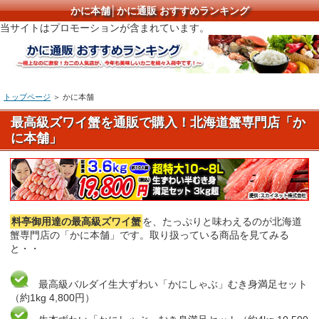
かに本舗│かに通販 おすすめランキング
当サイトはプロモーションが含まれています。
トップページ
＞ かに本舗
最高級ズワイ蟹を通販で購入！北海道蟹専門店「か
に本舗」
料亭御用達の最高級ズワイ蟹
を、たっぷりと味わえるのが北海道
蟹専門店の「かに本舗」です。取り扱っている商品を見てみる
と・・
最高級バルダイ生大ずわい「かにしゃぶ」むき身満足セット
（約1kg 4,800円）